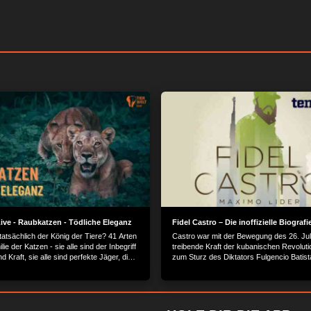
ve - Raubkatzen - Tödliche Eleganz
Fidel Castro – Die inoffizielle Biografi
tatsächlich der König der Tiere? 41 Arten
Castro war mit der Bewegung des 26. Juli
lie der Katzen - sie alle sind der Inbegriff
treibende Kraft der kubanischen Revoluti
 Kraft, sie alle sind perfekte Jäger, die
zum Sturz des Diktators Fulgencio Batista
ekt verdienen.
50 Jahre lang stand er an der Spitze Ku
regierte mit eiserner Hand. Er überlebte 
Attentatsversuche, 10 US-Präsidenten u
gefürchtet für sein Verhandlungsgeschick
Errungenschaften zählen die Alphabetisie