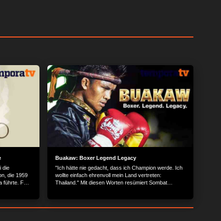
e
Buakaw: Boxer Legend Legacy
 die
"Ich hätte nie gedacht, dass ich Champion werde. Ich
on, die 1959
wollte einfach ehrenvoll mein Land vertreten:
 führte. Fast
Thailand." Mit diesen Worten resümiert Sombat
bas und
Banchamek - Kampfname Buakaw - den Tag, der sein
über 500
Leben veränderte. Schon als kleiner Junge begann
nd war
Buakaw mit Thailands Nationalsport Muay Thai. Er
. Zu seinen
gewann seinen ersten Kampf, blieb dabei, kämpfte
rung und die
sich durch und gewann im Juli 2004 überraschend