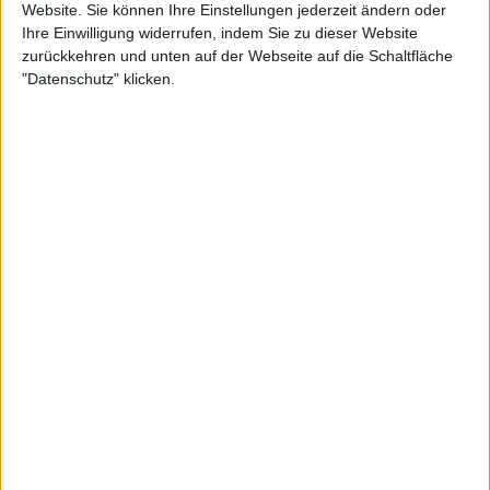
Website. Sie können Ihre Einstellungen jederzeit ändern oder
11:10
Ihre Einwilligung widerrufen, indem Sie zu dieser Website
zurückkehren und unten auf der Webseite auf die Schaltfläche
Leben mit Bären: Wie eine rumänische Stadt sich schützt
"Datenschutz" klicken.
In Baile Tusnad streiften bis vor ein paar Jahren täglich Bären durch die Straßen –
angelockt von Abfall und Obst. Mit Elektrozäunen, Kameras und Aufklärung hat der
Ort gelernt, mit den Wildtieren zu leben.
6:59
Wie recycelte Kohle unsere Abwasserreinigung revolutionieren soll
Die Emscher im Ruhrgebiet hat eine erstaunliche Verwandlung geschafft. Schwarze
Kohle sorgt heute für sauberes Wasser – und könnte weltweit zum Gamechanger
werden.