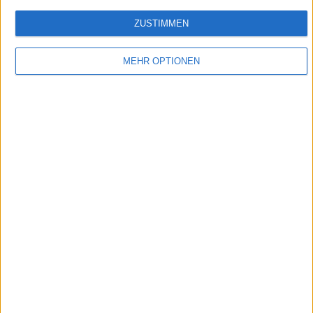
ZUSTIMMEN
MEHR OPTIONEN
DasErste - ttt - titel thesen temperamente
In seiner Kolumne 'Schluss mit Moor' knöpft sich Max Moor allwöchentlich ein aktuelles
Thema vor.