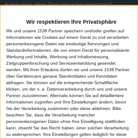
Kann eine Alge Tierversuche ersetzen?
Inhalt:
Nur wenige Menschen wissen, dass medizinische Tests
Tierversuche erfordern. Ein deutsches Start-up entwickelt
Wir respektieren Ihre Privatsphäre
tierversuchsfreie Schwangerschaftstests mit Hilfe von Algen.
Wir und unsere 1538 Partner speichern und/oder greifen auf
Informationen wie Cookies auf einem Gerät zu und verarbeiten
Genre:
Global Us
personenbezogene Daten wie eindeutige Kennungen und
Standardinformationen, die von einem Gerät für personalisierte
Alle Videos der Sendung
Werbung und Inhalte, Werbung und Inhaltsmessung,
Zielgruppenforschung und Serviceentwicklung gesendet
werden.
Mit Ihrer Erlaubnis dürfen wir und unsere 1538 Partner
Weitere Videos dieser Sendung
über Gerätescans genaue Standortdaten und Kenndaten
abfragen. Sie können auf die entsprechende Schaltfläche
klicken, um der o. a. Datenverarbeitung durch uns und unsere
Partner zuzustimmen. Alternativ können Sie auf detailliertere
Informationen zugreifen und Ihre Einstellungen ändern, bevor
Sie der Verarbeitung zustimmen oder diese ablehnen.
Bitte
beachten Sie, dass die Verarbeitung mancher
personenbezogenen Daten ohne Ihre Einwilligung stattfinden
kann, obwohl Sie das Recht haben, einer solchen Verarbeitung
zu widersprechen. Ihre Einstellungen gelten lediglich für diese