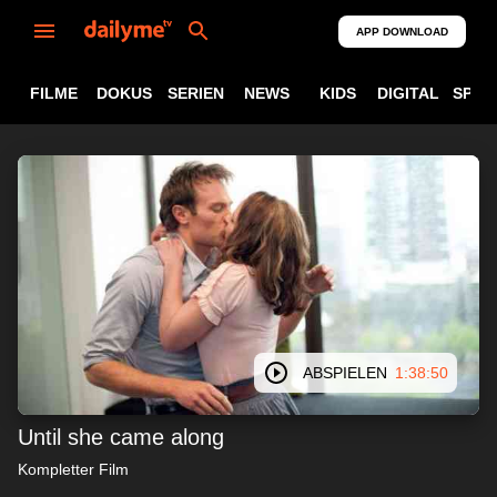
APP DOWNLOAD
FILME
DOKUS
SERIEN
NEWS
KIDS
DIGITAL
SPOR
ABSPIELEN
1:38:50
Until she came along
Kompletter Film