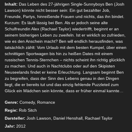
Inhalt:
Das Leben des 27-jährigen Single-Sunnyboys Ben (Josh
Lawson) könnte nicht besser sein: Ein gut bezahlter Job,
Freunde, Partys, hinreißende Frauen und nichts, das ihn bindet.
Kurzum: Es läuft lässig bei Ben. Als er jedoch seine alte
Schulfreundin Alex (Rachael Taylor) wiedertrifft, beginnt er an
seinem bisherigen Leben zu zweifeln. Ist er wirklich so zufrieden,
wie es den Anschein macht? Ben will endlich herausfinden, was
tatsächlich zählt: Vom Urlaub mit dem besten Kumpel, über einen
schnittigen Sportwagen bis hin zu heißen Dates mit einem
russischen Tennis-Sternchen – nichts scheint ihn richtig glücklich
zu machen. Und auch in Nachtclubs oder auf den Skipisten
Neuseelands findet er keine Erleuchtung. Langsam beginnt Ben
zu begreifen, dass der Sinn des Lebens genau in den Dingen
liegt, die er bereits tut und das einzig fehlende Puzzleteil zum
Glück ein Mädchen sein könnte, dass er früher einmal kannte…
Genre:
Comedy, Romance
Regie:
Rob Sitch
Darsteller:
Josh Lawson, Daniel Henshall, Rachael Taylor
Jahr:
2012