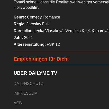
Tomáš schnell, dass die Realität weit weniger vorherseh
Hollywoodfilm.
Genre:
Comedy, Romance
Regie:
Jaroslav Fuit
Darsteller:
Lenka Vlasáková, Veronika Khek Kubarová,
Jahr:
2021
Alterseinstufung:
FSK 12
Empfehlungen für Dich:
ÜBER DAILYME TV
DATENSCHUTZ
IMPRESSUM
AGB