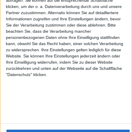
abfragen. Sie können auf die entsprechende Schaltfläche
Inhalt:
Im Sommer 1940 erreicht der Zweite Weltkrieg einen
klicken, um der o. a. Datenverarbeitung durch uns und unsere
entscheidenden Wendepunkt: Über dem Süden Englands tobt die
Partner zuzustimmen. Alternativ können Sie auf detailliertere
Luftschlacht um Großbritannien. Inmitten dieser historischen
Informationen zugreifen und Ihre Einstellungen ändern, bevor
Ausnahmesituation schließt sich der junge, frisch ausgebildete
Sie der Verarbeitung zustimmen oder diese ablehnen.
Bitte
Pilot Nathan einer Spitfire-Einheit der Royal Air Force an. Kaum
beachten Sie, dass die Verarbeitung mancher
angekommen, findet er sich in einem nervenaufreibenden Alltag
personenbezogenen Daten ohne Ihre Einwilligung stattfinden
zwischen Alarmbereitschaft, kargen Ruhephasen und tödlichen
kann, obwohl Sie das Recht haben, einer solchen Verarbeitung
Luftkämpfen wieder. Während ein Angriff dem nächsten folgt,
zu widersprechen. Ihre Einstellungen gelten lediglich für diese
kehren die Männer nach jedem Einsatz in ihre Baracke zurück –
Website. Sie können Ihre Einstellungen jederzeit ändern oder
und müssen feststellen, dass ihre Staffel mit jeder Mission kleiner
Ihre Einwilligung widerrufen, indem Sie zu dieser Website
wird. Erschöpfung, Angst und Zweifel nagen an der Moral, doch
zurückkehren und unten auf der Webseite auf die Schaltfläche
der unbedingte Wille, das eigene Land zu verteidigen, schweißt
"Datenschutz" klicken.
die Piloten zusammen.
Genre:
War
Regie:
Callum Burn
Darsteller:
Callum Burn, Vin Hawke, Tom Gordon
Jahr:
2023
Alterseinstufung:
FSK 12