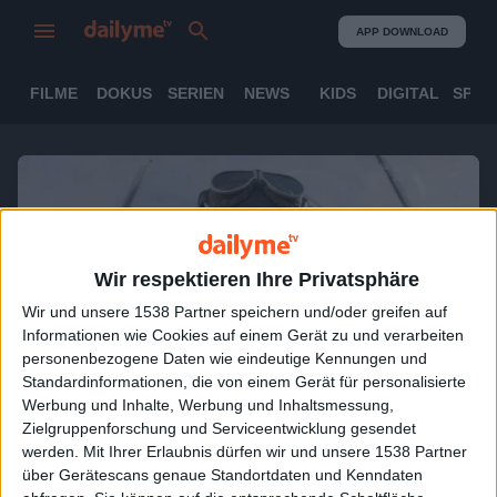
APP DOWNLOAD
FILME
DOKUS
SERIEN
NEWS
KIDS
DIGITAL
SPOR
Wir respektieren Ihre Privatsphäre
Wir und unsere 1538 Partner speichern und/oder greifen auf
Informationen wie Cookies auf einem Gerät zu und verarbeiten
personenbezogene Daten wie eindeutige Kennungen und
ABSPIELEN
1:20:40
Standardinformationen, die von einem Gerät für personalisierte
Werbung und Inhalte, Werbung und Inhaltsmessung,
Zielgruppenforschung und Serviceentwicklung gesendet
Battle Over Britain
werden.
Mit Ihrer Erlaubnis dürfen wir und unsere 1538 Partner
Kompletter Film
über Gerätescans genaue Standortdaten und Kenndaten