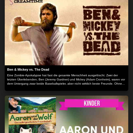
dass der wunderschöne wilde Mustang nur ein Mythos sei. Andere sagen, dass er ein
Geisterpferd sei, das nachts Stuten raubt. Die wenigsten glauben, dass der wilde
Mustang tatsächlich existiert. Und er wird das Leben von zwei jungen Mädchen für
immer verändern... Der Inhalt wird bereitgestellt von: PLAION PICTURES GmbH,
Lochhamer Str. 9, 82152 Planegg/München
Ben & Mickey vs. The Dead
Eine Zombie-Apokalypse hat fast die gesamte Menschheit ausgelöscht. Zwei der
letzten Überlebenden, Ben (Jeremy Gardner) und Mickey (Adam Cronheim), waren vor
dem Untergang zwar beide Baseballspieler, aber nicht wirklich beste Freunde. Ohne
Ziel schlagen sie sich vorsichtig und nach strikten Regeln durch ein karges und
verlassenes Land, erwehren sich überraschender Zombie-Attacken und hadern mit
den Eigenarten des jeweils anderen. Während Ben sich mit dem rauhen Alltag
abfindet, hat sich der fast permanent mit Kopfhörern ausgestattete Mickey eine
hoffnungslos romantische Ader bewahrt. Verzweifelt sucht er nach Überbleibseln der
vergangenen Tage und Kontakt zu Überlebenden. Als ihm dieser gelingt und die
beiden Buddys auf eine kleine Gruppe Menschen treffen, geraten die Dinge außer
Kontrolle…! Der Inhalt wird bereitgestellt von: PLAION PICTURES GmbH, Lochhamer
Str. 9, 82152 Planegg/München