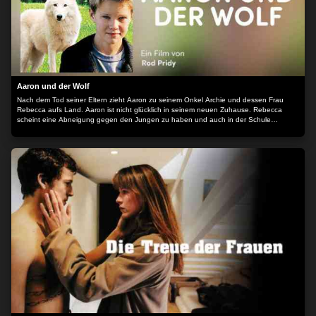
Aaron und der Wolf
Nach dem Tod seiner Eltern zieht Aaron zu seinem Onkel Archie und dessen Frau
Rebecca aufs Land. Aaron ist nicht glücklich in seinem neuen Zuhause. Rebecca
scheint eine Abneigung gegen den Jungen zu haben und auch in der Schule
bekommt er Probleme mit einem stärkeren Klassenkameraden. Ein wenig Trost
spendet ihm da das Geheule eines Wolfsrudels, dem er allabendlich gebannt lauscht.
Als eine Gruppe von Farmern eines Tages Jagd auf das Wolfsrudel macht, wird ein
Wolf verletzt. Aaron findet das hilflose Tier und versucht, es wieder aufzupäppeln.
Jeden Tag besucht er seinen neuen Freund und bringt ihm Essen und Milch. Und
allmählich scheint sich das Tier zu erholen...