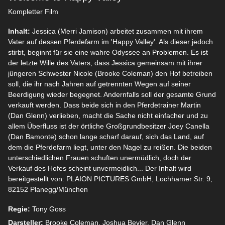
Kompletter Film
Inhalt:
Jessica (Merri Jamison) arbeitet zusammen mit ihrem
Vater auf dessen Pferdefarm im 'Happy Valley'. Als dieser jedoch
stirbt, beginnt für sie eine wahre Odyssee an Problemen. Es ist
der letzte Wille des Vaters, dass Jessica gemeinsam mit ihrer
jüngeren Schwester Nicole (Brooke Coleman) den Hof betreiben
soll, die ihr nach Jahren auf getrennten Wegen auf seiner
Beerdigung wieder begegnet. Andernfalls soll der gesamte Grund
verkauft werden. Dass beide sich in den Pferdetrainer Martin
(Dan Glenn) verlieben, macht die Sache nicht einfacher und zu
allem Überfluss ist der örtliche Großgrundbesitzer Joey Canella
(Dan Bamonte) schon lange scharf darauf, sich das Land, auf
dem die Pferdefarm liegt, unter den Nagel zu reißen. Die beiden
unterschiedlichen Frauen schuften unermüdlich, doch der
Verkauf des Hofes scheint unvermeidlich... Der Inhalt wird
bereitgestellt von: PLAION PICTURES GmbH, Lochhamer Str. 9,
82152 Planegg/München
Regie:
Tony Goss
Darsteller:
Brooke Coleman, Joshua Bevier, Dan Glenn