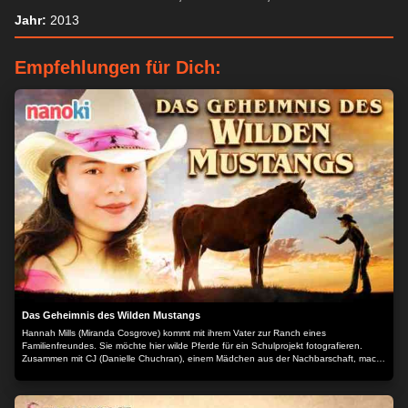
Jahr:
2013
Empfehlungen für Dich:
Das Geheimnis des Wilden Mustangs
Hannah Mills (Miranda Cosgrove) kommt mit ihrem Vater zur Ranch eines
Familienfreundes. Sie möchte hier wilde Pferde für ein Schulprojekt fotografieren.
Zusammen mit CJ (Danielle Chuchran), einem Mädchen aus der Nachbarschaft, macht
sie sich auf die Suche nach dem Platz, wo die wilden Pferde leben. Als sie bemerken,
dass immer mehr Pferde auf mysteriöse Weise verschwinden, entdecken sie ein böses
Geheimnis - und sie ergründen das Rätsel um den wilden Mustang. Manche sagen,