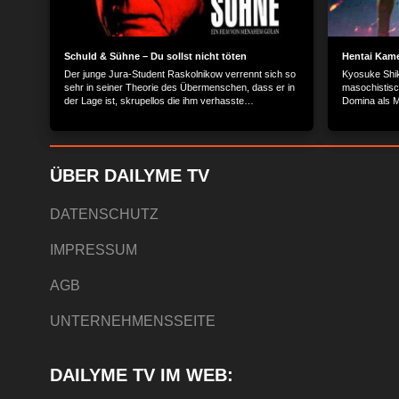
Schuld & Sühne – Du sollst nicht töten
Hentai Kam
Der junge Jura-Student Raskolnikow verrennt sich so
Kyosuke Shiki
sehr in seiner Theorie des Übermenschen, dass er in
masochistisc
der Lage ist, skrupellos die ihm verhasste
Domina als M
Pfandleiherin und deren Schwester umzubringen.
Gerechtigkei
Doch nach dem brutalen Mord gerät seine Welt
Mitschülerin 
dermaßen aus den Fugen, dass der ermittelnde
Geisel bei ei
Staatsanwalt Profirij es leicht hat, Raskolnikow ins
Versuch sein
Gewissen zu reden. Und spätestens als seine große
zu retten, g
ÜBER DAILYME TV
Liebe Sonja von ihm verlangt zu seiner Tat zu stehen,
Damenhöschen
gibt es für Raskolnikow nur noch einen einzigen
getragene Hö
möglichen Ausweg … Der Inhalt wird bereitgestellt
es: Kyosuke 
DATENSCHUTZ
von: PLAION PICTURES GmbH, Lochhamer Str. 9,
und sorgt als
82152 Planegg/München
Gerechtigkeit
IMPRESSUM
PLAION PICT
Planegg/Mün
AGB
UNTERNEHMENSSEITE
DAILYME TV IM WEB: