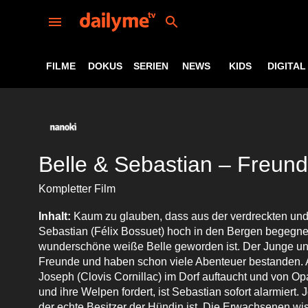
FILME
DOKUS
SERIEN
NEWS
KIDS
DIGITAL
Belle & Sebastian – Freund
Kompletter Film
Inhalt:
Kaum zu glauben, dass aus der verdreckten und
Sebastian (Félix Bossuet) hoch in den Bergen begegnet
wunderschöne weiße Belle geworden ist. Der Junge un
Freunde und haben schon viele Abenteuer bestanden. Al
Joseph (Clovis Cornillac) im Dorf auftaucht und von O
und ihre Welpen fordert, ist Sebastian sofort alarmiert.
der echte Besitzer der Hündin ist. Die Erwachsenen wi