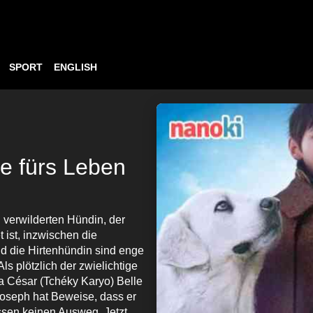
SPORT
ENGLISH
e fürs Leben
 verwilderten Hündin, der
 ist, inzwischen die
d die Hirtenhündin sind enge
s plötzlich der zwielichtige
pa César (Tchéky Karyo) Belle
 Joseph hat Beweise, dass er
ssen keinen Ausweg. Jetzt