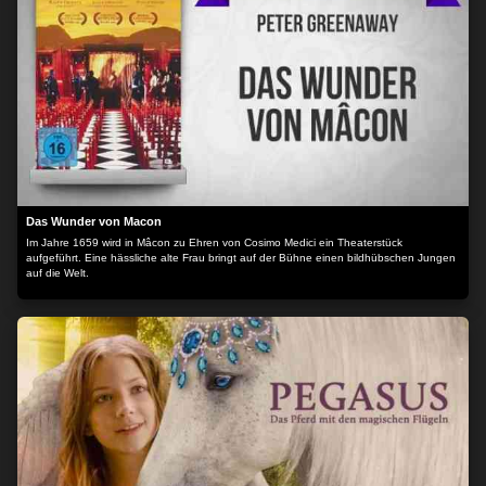
Freundin Rebecca und stürzt sich in eine Affäre mit Emilie (Dree Hemingway), einer
von Vaters Studentinnen; Suzanne, die mit einem Mal ihre Rolle als Mutter und
Ehefrau verloren hat, beginnt sich gleich mit einer ganzen Reihe von Männern zu
treffen; und Nicholas versucht verzweifelt, seine Künstler-Karriere voranzutreiben und
muss dabei einen herben Rückschlag nach dem anderen einstecken. Was allen
gemeinsam ist: sie tun sich schwer, mit ihren stetig wachsenden emotionalen
Bedürfnissen zurechtzukommen. Dies gelingt der Familie schließlich auf mal
abscheuliche und mal erfreuliche Art und Weise… Der Inhalt wird bereitgestellt von:
PLAION PICTURES GmbH, Lochhamer Str. 9, 82152 Planegg/München
Das Wunder von Macon
Im Jahre 1659 wird in Mâcon zu Ehren von Cosimo Medici ein Theaterstück
aufgeführt. Eine hässliche alte Frau bringt auf der Bühne einen bildhübschen Jungen
auf die Welt.