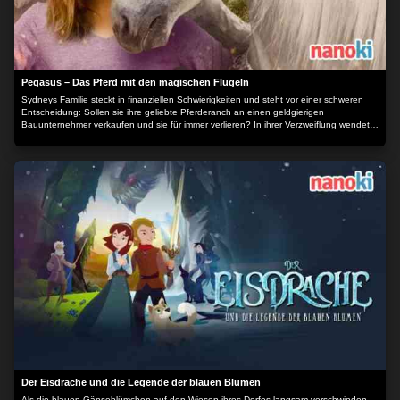
Pegasus – Das Pferd mit den magischen Flügeln
Sydneys Familie steckt in finanziellen Schwierigkeiten und steht vor einer schweren
Entscheidung: Sollen sie ihre geliebte Pferderanch an einen geldgierigen
Bauunternehmer verkaufen und sie für immer verlieren? In ihrer Verzweiflung wendet
sich Sydney an eine höhere Macht und bittet um Hilfe. Zunächst scheint sich nichts zu
ändern, doch dann findet Sydney ein mystisches, geflügeltes Pferd im Wald. Es
humpelt und hat einen verletzten Flügel. Sydney nimmt sich des magischen Wesens
an und gibt ihm den Namen Harmonie. Auf der Ranch pflegt sie das Pferd zunächst
heimlich, doch schon bald hilft die ganze Familie mit - und rückt so wieder enger
zusammen. Letztlich entwickeln sie zusammen einen gewagten Plan zur Rettung des
Pferdes und der Ranch. Der Inhalt wird bereitgestellt von: PLAION PICTURES GmbH,
Lochhamer Str. 9, 82152 Planegg/München
Der Eisdrache und die Legende der blauen Blumen
Als die blauen Gänseblümchen auf den Wiesen ihres Dorfes langsam verschwinden,