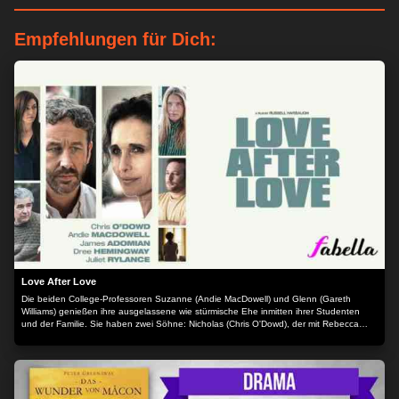
Empfehlungen für Dich:
Love After Love
Die beiden College-Professoren Suzanne (Andie MacDowell) und Glenn (Gareth
Williams) genießen ihre ausgelassene wie stürmische Ehe inmitten ihrer Studenten
und der Familie. Sie haben zwei Söhne: Nicholas (Chris O'Dowd), der mit Rebecca
(Juliet Rylance) liiert ist und erfolgreich als Herausgeber von Büchern arbeitet, und
Chris (James Adomian), der beständig nach einer Möglichkeit sucht, seine nicht ganz
klar zu definierende Kreativität in geeignete Bahnen zu lenken. Als Glenn schwer an
Krebs erkrankt, beschließt die Familie, die letzten Sommertage gemeinsam mit ihm zu
verbringen. Der unausweichliche Tod von Glenn löst einige kuriose wie
widersprüchliche Reaktionen aus: Nicholas trennt sich plötzlich von seiner langjährigen