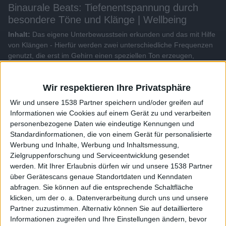
Binaurale Beats: Tiefenentspannung durch
besondere Töne und Klänge | Wellbeing
Inhalt:
Das eigene Unterbewusstsein erkunden und das mit Hilfe
von Klängen - Hierfür werden zwei unterschiedliche Frequenzen
genutzt, die erst im Gehirn einen speziellen Ton erzeugen,
sogenannten binauralen Beats...
Wir respektieren Ihre Privatsphäre
Alle Videos der Sendung
Wir und unsere 1538 Partner speichern und/oder greifen auf
Informationen wie Cookies auf einem Gerät zu und verarbeiten
Weitere Videos dieser Sendung
personenbezogene Daten wie eindeutige Kennungen und
Standardinformationen, die von einem Gerät für personalisierte
Werbung und Inhalte, Werbung und Inhaltsmessung,
Zielgruppenforschung und Serviceentwicklung gesendet
werden.
Mit Ihrer Erlaubnis dürfen wir und unsere 1538 Partner
über Gerätescans genaue Standortdaten und Kenndaten
abfragen. Sie können auf die entsprechende Schaltfläche
klicken, um der o. a. Datenverarbeitung durch uns und unsere
Partner zuzustimmen. Alternativ können Sie auf detailliertere
Informationen zugreifen und Ihre Einstellungen ändern, bevor