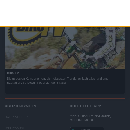
Bike-TV
Die neuesten Komponenten, die heissesten Trends, einfach alles rund ums
Radfahren, ob Downhill oder auf der Strasse.
ÜBER DAILYME TV
HOLE DIR DIE APP
MEHR INHALTE INKLUSIVE,
DATENSCHUTZ
OFFLINE-MODUS:
IMPRESSUM