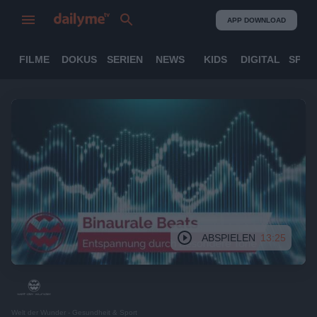
APP DOWNLOAD
FILME
DOKUS
SERIEN
NEWS
KIDS
DIGITAL
SPOR
ABSPIELEN
13:25
Welt der Wunder - Gesundheit & Sport