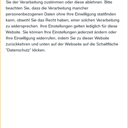
Sie der Verarbeitung zustimmen oder diese ablehnen.
Bitte
beachten Sie, dass die Verarbeitung mancher
10:29
personenbezogenen Daten ohne Ihre Einwilligung stattfinden
kann, obwohl Sie das Recht haben, einer solchen Verarbeitung
Elektromagnetische Strahlung in positive Energie umwandeln | Life Goes
On
zu widersprechen. Ihre Einstellungen gelten lediglich für diese
Rund 97 Prozent aller Haushalte in Deutschland haben mindestens ein Handy. Dazu
Website. Sie können Ihre Einstellungen jederzeit ändern oder
kommen Millionen WLAN-Router und Zehntausende Funkmasten - und sie alle
Ihre Einwilligung widerrufen, indem Sie zu dieser Website
erzeugen hochfrequente elektromagnetische Felder. Dank der neuen digitalen Welt
wird die Strahlungsbelastung in unserem Leben immer höher. Einige Experten warnen,
zurückkehren und unten auf der Webseite auf die Schaltfläche
auch schon schwache Strahlungen können krank machen...
"Datenschutz" klicken.
7:56
Rote Beete: Der heimische Powerdrink | Life Goes On
Superfoods sind mit ihren positiven Eigenschaften für die Gesundheit in aller Munde.