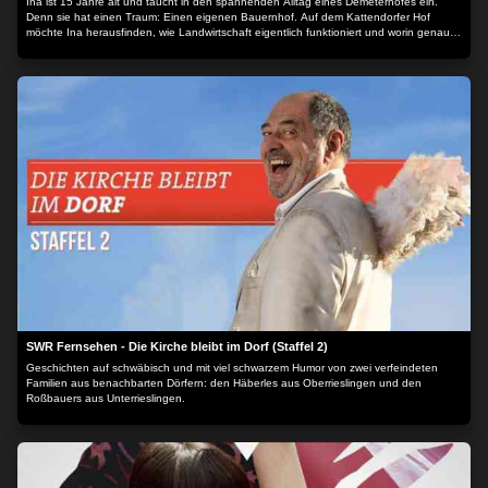
Ina ist 15 Jahre alt und taucht in den spannenden Alltag eines Demeterhofes ein.
Denn sie hat einen Traum: Einen eigenen Bauernhof. Auf dem Kattendorfer Hof
möchte Ina herausfinden, wie Landwirtschaft eigentlich funktioniert und worin genau
der Unterschied zwischen Demeter und konventioneller Landwirtschaft liegt.
SWR Fernsehen - Die Kirche bleibt im Dorf (Staffel 2)
Geschichten auf schwäbisch und mit viel schwarzem Humor von zwei verfeindeten
Familien aus benachbarten Dörfern: den Häberles aus Oberrieslingen und den
Roßbauers aus Unterrieslingen.