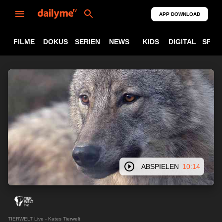
APP DOWNLOAD
FILME
DOKUS
SERIEN
NEWS
KIDS
DIGITAL
SPOR
ABSPIELEN
10:14
TIERWELT Live - Kates Tierwelt