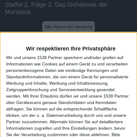
Staffel 2, Folge 2: Das Geheimnis der
Morritons
Alle Videos der Sendung
Weitere Videos dieser Sendung
Wir respektieren Ihre Privatsphäre
Wir und unsere 1538 Partner speichern und/oder greifen auf
Informationen wie Cookies auf einem Gerät zu und verarbeiten
personenbezogene Daten wie eindeutige Kennungen und
Standardinformationen, die von einem Gerät für personalisierte
Werbung und Inhalte, Werbung und Inhaltsmessung,
Zielgruppenforschung und Serviceentwicklung gesendet
werden.
Mit Ihrer Erlaubnis dürfen wir und unsere 1538 Partner
über Gerätescans genaue Standortdaten und Kenndaten
abfragen. Sie können auf die entsprechende Schaltfläche
klicken, um der o. a. Datenverarbeitung durch uns und unsere
36:36
Partner zuzustimmen. Alternativ können Sie auf detailliertere
Staffel 2, Folge 3: Was wäre wenn
Informationen zugreifen und Ihre Einstellungen ändern, bevor