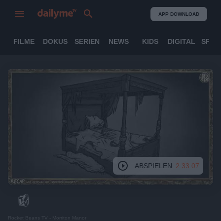
APP DOWNLOAD
FILME
DOKUS
SERIEN
NEWS
KIDS
DIGITAL
SPOR
ABSPIELEN
2:33:07
Rocket Beans TV - Morriton Manor