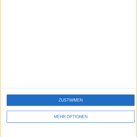
4:05:19
Staffel 3, Folge 3: The Funeral - Vier Männer und ein Todesfall - Teil 2
Empfehlungen für Dich:
ZUSTIMMEN
MEHR OPTIONEN