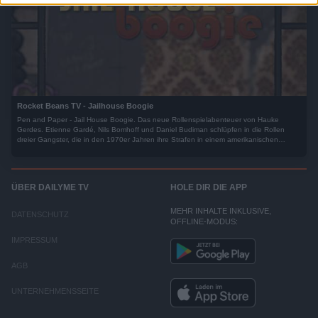
Rocket Beans TV - Jailhouse Boogie
Pen and Paper - Jail House Boogie. Das neue Rollenspielabenteuer von Hauke
Gerdes. Etienne Gardé, Nils Bomhoff und Daniel Budiman schlüpfen in die Rollen
dreier Gangster, die in den 1970er Jahren ihre Strafen in einem amerikanischen
Gefängnis absitzen müssen. Sie alle sind Mitglieder einer berüchtigten Bande, die nur
ein Ziel hat. Aus dem Gefängnis auszubrechen.
ÜBER DAILYME TV
HOLE DIR DIE APP
MEHR INHALTE INKLUSIVE,
DATENSCHUTZ
OFFLINE-MODUS:
IMPRESSUM
AGB
UNTERNEHMENSSEITE