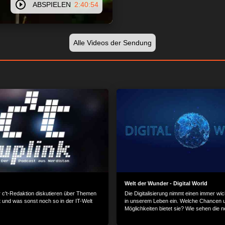
ABSPIELEN
2:40:54
Alle Videos der Sendung
Welt der Wunder - Digital World
r c't-Redaktion diskutieren über Themen
Die Digitalisierung nimmt einen immer wic
 und was sonst noch so in der IT-Welt
in unserem Leben ein. Welche Chancen 
Möglichkeiten bietet sie? Wie sehen die 
Anwendungen aus? Und welche Prozess
sich dadurch im Alltag? „Digital World“ wir