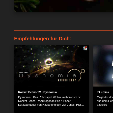
Empfehlungen für Dich:
Rocket Beans TV - Dysnomia
c't uplink
Dysnomia - Das Rollenspiel-Weltraumabenteuer bei
Mitglieder de
Rocket Beans TV Aufregende Pen & Paper -
aus dem Heft
Kurzabenteuer von Hauke und den vier Jungs. Hier
passiert.
findet ihr die kleinen Shorties, die Hauke sich
ausgedacht hat um den Bohnen nach BEARDS eine