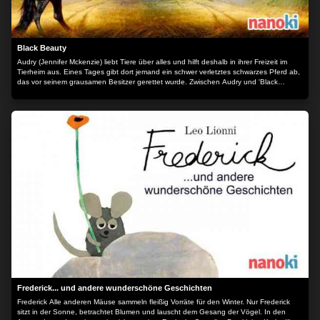
Black Beauty
Audry (Jennifer Mckenzie) liebt Tiere über alles und hilft deshalb in ihrer Freizeit im
Tierheim aus. Eines Tages gibt dort jemand ein schwer verletztes schwarzes Pferd ab,
das vor seinem grausamen Besitzer gerettet wurde. Zwischen Audry und 'Black
Beauty' ist eine unmittelbare, intensive Bindung spürbar und sie möchte ihren Vater
überreden, das Tier zu adoptieren und gesund zu pflegen. Der sieht zwar keinen Sinn
darin, erlaubt es aber schließlich. Audrys Großvater, der schon seit Jahren keinen
Kontakt mehr zu seinem Sohn hat, willigt ein, dass Audry und das Pferd über die
Sommerferien zu ihm aufs Land kommen. Für das Mädchen beginnt der Sommer
seines Lebens... Der Inhalt wird bereitgestellt von: PLAION PICTURES GmbH,
Lochhamer Str. 9, 82152 Planegg/München
Frederick... und andere wunderschöne Geschichten
Frederick Alle anderen Mäuse sammeln fleißig Vorräte für den Winter. Nur Frederick
sitzt in der Sonne, betrachtet Blumen und lauscht dem Gesang der Vögel. In den