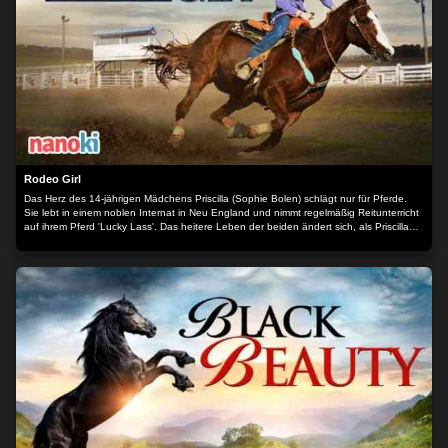
Rodeo Girl
Das Herz des 14-jährigen Mädchens Priscilla (Sophie Bolen) schlägt nur für Pferde.
Sie lebt in einem noblen Internat in Neu England und nimmt regelmäßig Reitunterricht
auf ihrem Pferd 'Lucky Lass'. Das heitere Leben der beiden ändert sich, als Priscilla
mit ihrem Vater Duke Williams (Kevin Sorbo), einem ehemaligen Rodeo-Star, den
Sommer im Westen des Landes verbringen muss. Sie hat große Schwierigkeiten sich
in dem neuen Umfeld einzufinden. Schließlich freundet sie sich mit dem Jungen Sage
(Derek Brandon) an, der auf die örtliche High-School geht und für ihren Vater arbeitet.
Nachdem Sage ihr einen Einblick ins Rodeo gegeben hat, ist Priscilla ganz begeistert.
Sie möchte mit Lucky an einem Rodeo-Turnier teilnehmen. Trotz einiger
Schwierigkeiten glaubt sie fest daran, dass sie mit Lucky alles erreichen kann. Auf
ihrem Weg schließt sie einige tolle, neue Freundschaften und versteht sich auch
wieder besser mit ihrem Vater. Es stellt sich heraus, dass sie im Herzen ein wahres
Rodeo-Girl ist... Der Inhalt wird bereitgestellt von: PLAION PICTURES GmbH,
Lochhamer Str. 9, 82152 Planegg/München