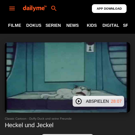
APP DOWNLOAD
FILME
DOKUS
SERIEN
NEWS
KIDS
DIGITAL
SPOR
ABSPIELEN
28:07
Classic Cartoon - Duffy Duck und seine Freunde
Heckel und Jeckel