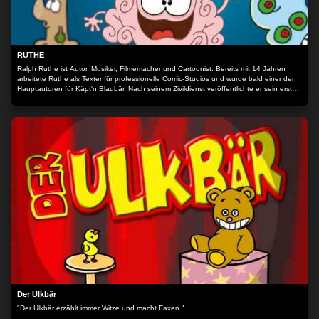
RUTHE
Ralph Ruthe ist Autor, Musiker, Filmemacher und Cartoonist. Bereits mit 14 Jahren
arbeitete Ruthe als Texter für professionelle Comic-Studios und wurde bald einer der
Hauptautoren für Käpt'n Blaubär. Nach seinem Zivildienst veröffentlichte er sein erstes
Buch.. 1998 begann Ruthe für das MAD-Magazin zu arbeiten, und wurde einer der
beliebtesten Zeichner und Autoren.
Der Ulkbär
"Der Ulkbär erzählt immer Witze und macht Faxen."