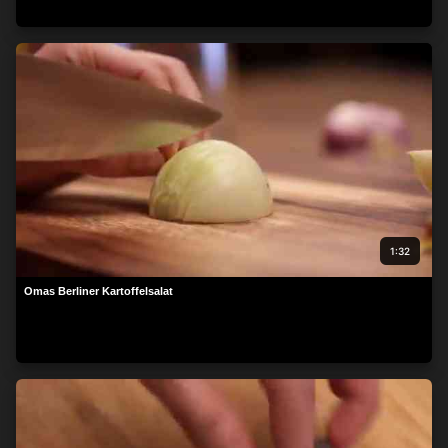
beachten Sie, dass die Verarbeitung mancher
personenbezogenen Daten ohne Ihre Einwilligung stattfinden
kann, obwohl Sie das Recht haben, einer solchen Verarbeitung
zu widersprechen. Ihre Einstellungen gelten lediglich für diese
Website. Sie können Ihre Einstellungen jederzeit ändern oder
Ihre Einwilligung widerrufen, indem Sie zu dieser Website
zurückkehren und unten auf der Webseite auf die Schaltfläche
"Datenschutz" klicken.
1:32
Omas Berliner Kartoffelsalat