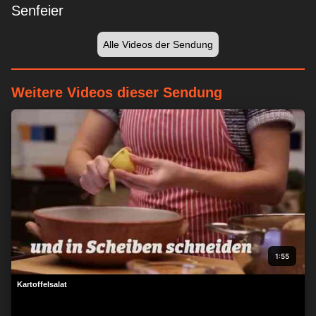
Senfeier
Alle Videos der Sendung
Weitere Videos dieser Sendung
Wir respektieren Ihre Privatsphäre
Wir und unsere Partner speichern und/oder greifen auf
Informationen wie Cookies auf einem Gerät zu und verarbeiten
personenbezogene Daten wie eindeutige Kennungen und
Standardinformationen, die von einem Gerät für personalisierte
Werbung und Inhalte, Werbung und Inhaltsmessung,
Zielgruppenforschung und Serviceentwicklung gesendet
werden.
Mit Ihrer Erlaubnis dürfen wir und unsere Partner über
Gerätescans genaue Standortdaten und Kenndaten abfragen.
Sie können auf die entsprechende Schaltfläche klicken, um der
1:55
o. a. Datenverarbeitung durch uns und unsere Partner
zuzustimmen. Alternativ können Sie auf detailliertere
Kartoffelsalat
Informationen zugreifen und Ihre Einstellungen ändern, bevor
Sie der Verarbeitung zustimmen oder diese ablehnen.
Bitte