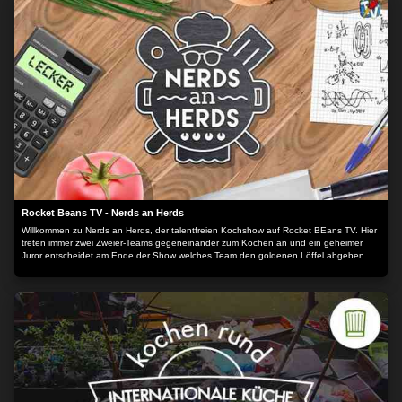
Rocket Beans TV - Nerds an Herds
Willkommen zu Nerds an Herds, der talentfreien Kochshow auf Rocket BEans TV. Hier
treten immer zwei Zweier-Teams gegeneinander zum Kochen an und ein geheimer
Juror entscheidet am Ende der Show welches Team den goldenen Löffel abgeben
muss ohne zu wissen, wer was gekocht hat.