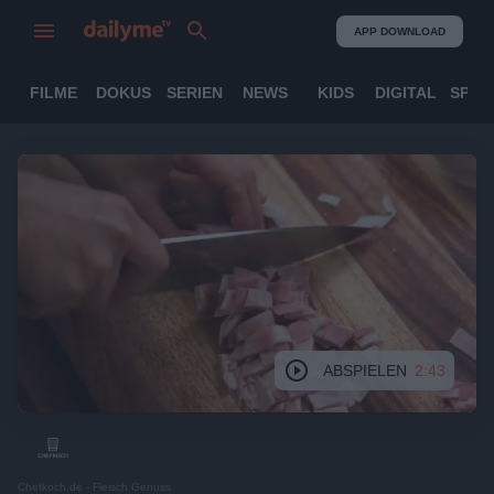
APP DOWNLOAD
FILME
DOKUS
SERIEN
NEWS
KIDS
DIGITAL
SPOR
ABSPIELEN
2:43
Chefkoch.de - Fleisch Genuss