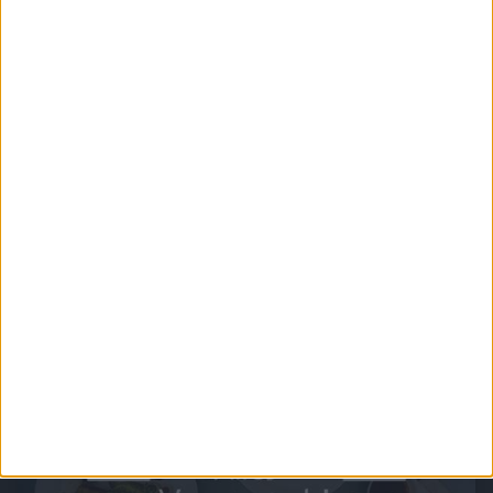
Rocket Beans TV - Nerds an Herds
Willkommen zu Nerds an Herds, der talentfreien Kochshow auf Rocket BEans TV. Hier
treten immer zwei Zweier-Teams gegeneinander zum Kochen an und ein geheimer
Juror entscheidet am Ende der Show welches Team den goldenen Löffel abgeben
muss ohne zu wissen, wer was gekocht hat.