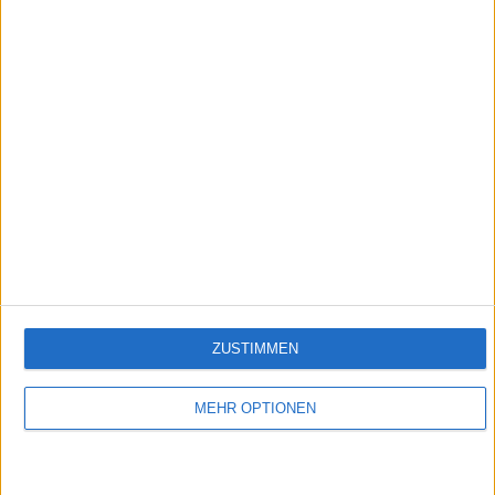
2:21
Murmels Nudelsalat
Empfehlungen für Dich:
ZUSTIMMEN
MEHR OPTIONEN