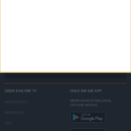
DasErste - Sendung mit der Maus
Lach- und Sachgeschichten für Fernsehanfänger.
ÜBER DAILYME TV
HOLE DIR DIE APP
MEHR INHALTE INKLUSIVE,
DATENSCHUTZ
OFFLINE-MODUS:
IMPRESSUM
AGB