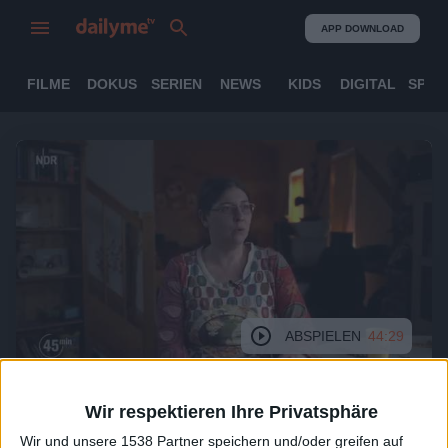
APP DOWNLOAD
FILME
DOKUS
SERIEN
NEWS
KIDS
DIGITAL
SPOR
ABSPIELEN
44:29
Wir respektieren Ihre Privatsphäre
Wir und unsere 1538 Partner speichern und/oder greifen auf
DasErste - 45 Min