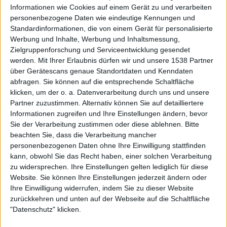
Schizophrenie - Meine unheimliche Begleiterin
Informationen wie Cookies auf einem Gerät zu und verarbeiten
personenbezogene Daten wie eindeutige Kennungen und
Inhalt:
Psychosen gaukeln Betroffenen im akuten Fall Klarheit
Standardinformationen, die von einem Gerät für personalisierte
vor. Drei Menschen schildern, wie sie mit ihrer Schizophrenie
Werbung und Inhalte, Werbung und Inhaltsmessung,
umgehen.
Zielgruppenforschung und Serviceentwicklung gesendet
werden.
Mit Ihrer Erlaubnis dürfen wir und unsere 1538 Partner
Genre:
Betroffene, Fallbeispiele, Gesundheitssystem, Krankheit,
über Gerätescans genaue Standortdaten und Kenndaten
Psychische Erkrankungen, Psychosen, Schizophrenie
abfragen. Sie können auf die entsprechende Schaltfläche
klicken, um der o. a. Datenverarbeitung durch uns und unsere
Alle Videos der Sendung
Partner zuzustimmen. Alternativ können Sie auf detailliertere
Informationen zugreifen und Ihre Einstellungen ändern, bevor
Sie der Verarbeitung zustimmen oder diese ablehnen.
Bitte
Empfehlungen für Dich:
beachten Sie, dass die Verarbeitung mancher
personenbezogenen Daten ohne Ihre Einwilligung stattfinden
kann, obwohl Sie das Recht haben, einer solchen Verarbeitung
zu widersprechen. Ihre Einstellungen gelten lediglich für diese
Website. Sie können Ihre Einstellungen jederzeit ändern oder
Ihre Einwilligung widerrufen, indem Sie zu dieser Website
zurückkehren und unten auf der Webseite auf die Schaltfläche
"Datenschutz" klicken.