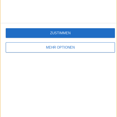
authentisches Videomaterial aus dem Angebot von DW-TV.
ZUSTIMMEN
MEHR OPTIONEN
SRF - Einstein
Das SF-Wissensmagazin berichtet wöchentlich über Phänomene und Geheimnisse
des Alltags und des Lebens.