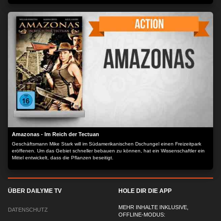
Vater, die inzestuös angehauchte Liebe zu seiner Schwester und sein autistisches
Dasein vor dem Computer. Das alles hinter sich zu lassen, wäre gar nicht so schlecht,
und in Amerika kann Ratz vielleicht auch das Computerspiel gewinnbringend
verkaufen, an dem er seit Jahren tüftelt. Doch auch New York stellt Fragen von der
dunklen Seite: Wer ist der alte Mann im Keller? Mit welchen virtuellen Morden darf man
sein Geld machen und wie echt sind Mimis Gefühle? Der Inhalt wird bereitgestellt von:
PLAION PICTURES GmbH, Lochhamer Str. 9, 82152 Planegg/München
Amazonas - Im Reich der Tectuan
Geschäftsmann Mike Stark will im Südamerikanischen Dschungel einen Freizeitpark
eröffenen. Um das Gebiet schneller bebauen zu können, hat ein Wissenschaftler ein
Mittel entwickelt, dass die Pflanzen beseitigt.
ÜBER DAILYME TV
HOLE DIR DIE APP
MEHR INHALTE INKLUSIVE,
DATENSCHUTZ
OFFLINE-MODUS: