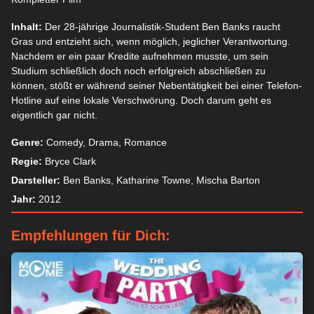
Wir und unsere Partner speichern und/oder greifen auf
Informationen wie Cookies auf einem Gerät zu und verarbeiten
Inhalt:
Der 28-jährige Journalistik-Student Ben Banks raucht
personenbezogene Daten wie eindeutige Kennungen und
Gras und entzieht sich, wenn möglich, jeglicher Verantwortung.
Standardinformationen, die von einem Gerät für personalisierte
Nachdem er ein paar Kredite aufnehmen musste, um sein
Werbung und Inhalte, Werbung und Inhaltsmessung,
Studium schließlich doch noch erfolgreich abschließen zu
Zielgruppenforschung und Serviceentwicklung gesendet
können, stößt er während seiner Nebentätigkeit bei einer Telefon-
werden.
Mit Ihrer Erlaubnis dürfen wir und unsere Partner über
Hotline auf eine lokale Verschwörung. Doch darum geht es
Gerätescans genaue Standortdaten und Kenndaten abfragen.
eigentlich gar nicht.
Sie können auf die entsprechende Schaltfläche klicken, um der
o. a. Datenverarbeitung durch uns und unsere Partner
Genre:
Comedy, Drama, Romance
zuzustimmen. Alternativ können Sie auf detailliertere
Regie:
Bryce Clark
Informationen zugreifen und Ihre Einstellungen ändern, bevor
Sie der Verarbeitung zustimmen oder diese ablehnen.
Bitte
Darsteller:
Ben Banks, Katharine Towne, Mischa Barton
beachten Sie, dass die Verarbeitung mancher
Jahr:
2012
personenbezogenen Daten ohne Ihre Einwilligung stattfinden
kann, obwohl Sie das Recht haben, einer solchen Verarbeitung
Empfehlungen für Dich:
zu widersprechen. Ihre Einstellungen gelten lediglich für diese
Website. Sie können Ihre Einstellungen jederzeit ändern oder
Ihre Einwilligung widerrufen, indem Sie zu dieser Website
zurückkehren und unten auf der Webseite auf die Schaltfläche
"Datenschutz" klicken.