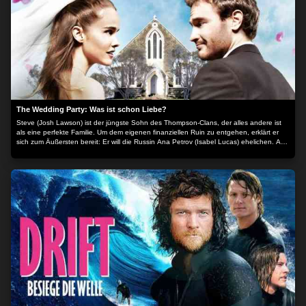
The Wedding Party: Was ist schon Liebe?
Steve (Josh Lawson) ist der jüngste Sohn des Thompson-Clans, der alles andere ist
als eine perfekte Familie. Um dem eigenen finanziellen Ruin zu entgehen, erklärt er
sich zum Äußersten bereit: Er will die Russin Ana Petrov (Isabel Lucas) ehelichen. Ana
sucht einen Australier zum Heiraten, der Aufenthaltsgenehmigung wegen, und bietet
dafür eine respektable Summe Bargeld an. Der Deal wird geschlossen, doch Steves
Plan, klamm heimlich zu heiraten und danach zu seinem alten Leben zurückzukehren,
wird durchkreuzt, als eine Freundin der Familie Wind von der Sache bekommt. Und als
die Familie eine große Hochzeitsfeier für Steve und seine Braut ausrichten will, erkennt
dieser die Tragweite seiner Entscheidung... Der Inhalt wird bereitgestellt von: PLAION
PICTURES GmbH, Lochhamer Str. 9, 82152 Planegg/München