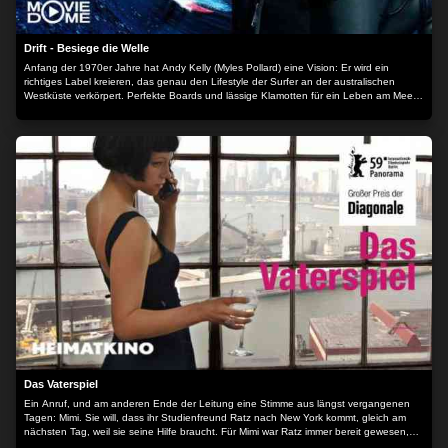
Drift - Besiege die Welle
Anfang der 1970er Jahre hat Andy Kelly (Myles Pollard) eine Vision: Er wird ein
richtiges Label kreieren, das genau den Lifestyle der Surfer an der australischen
Westküste verkörpert. Perfekte Boards und lässige Klamotten für ein Leben am Meer
und mit den Wellen. Andys hartnäckige Begeisterung reißt Mutter, Bruder und Freunde
mit. Langsam beginnen die Monate harten Schuftens sich auszuzahlen. Doch der
wachsende Erfolg des kleinen Teams ruft mächtige Konkurrenz und auch den lokalen
Drogenboss auf den Plan. Kumpel Gus (Aaron Glenane) hat nämlich neben dem
ZUSTIMMEN
Surfen noch eine zweite, gefährlichere Leidenschaft: Heroin. Und das könnte nicht nur
für ihn selbst tödlich enden... Der Inhalt wird bereitgestellt von: PLAION PICTURES
GmbH, Lochhamer Str. 9, 82152 Planegg/München
MEHR OPTIONEN
Das Vaterspiel
Ein Anruf, und am anderen Ende der Leitung eine Stimme aus längst vergangenen
Tagen: Mimi. Sie will, dass ihr Studienfreund Ratz nach New York kommt, gleich am
nächsten Tag, weil sie seine Hilfe braucht. Für Mimi war Ratz immer bereit gewesen,
vieles zu tun, und in Wien macht ihm sowieso einiges zu schaffen: Der übermächtige