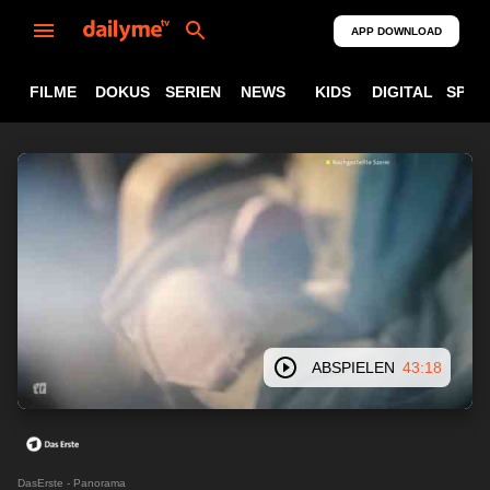
APP DOWNLOAD
FILME
DOKUS
SERIEN
NEWS
KIDS
DIGITAL
SPOR
ABSPIELEN
43:18
DasErste - Panorama