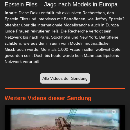
Epstein Files – Jagd nach Models in Europa
Wir respektieren Ihre Privatsphäre
Inhalt:
Diese Doku enthüllt mit exklusiven Recherchen, den
Epstein Files und Interviews mit Betroffenen, wie Jeffrey Epstein?
Wir und unsere 1538 Partner speichern und/oder greifen auf
offenbar über die internationale Modelbranche auch in Europa
Informationen wie Cookies auf einem Gerät zu und verarbeiten
junge Frauen rekrutieren ließ. Die Recherche verfolgt sein
personenbezogene Daten wie eindeutige Kennungen und
Netzwerk bis nach Paris, Stockholm und New York. Betroffene
Standardinformationen, die von einem Gerät für personalisierte
schildern, wie aus dem Traum vom Modeln mutmaßlicher
Werbung und Inhalte, Werbung und Inhaltsmessung,
Missbrauch wurde. Mehr als 1.000 Frauen sollen weltweit Opfer
Zielgruppenforschung und Serviceentwicklung gesendet
geworden sein. Doch bis heute wurde kein Mann aus Epsteins
werden.
Mit Ihrer Erlaubnis dürfen wir und unsere 1538 Partner
Netzwerk verurteilt.
über Gerätescans genaue Standortdaten und Kenndaten
abfragen. Sie können auf die entsprechende Schaltfläche
klicken, um der o. a. Datenverarbeitung durch uns und unsere
Alle Videos der Sendung
Partner zuzustimmen. Alternativ können Sie auf detailliertere
Informationen zugreifen und Ihre Einstellungen ändern, bevor
Sie der Verarbeitung zustimmen oder diese ablehnen.
Bitte
Weitere Videos dieser Sendung
beachten Sie, dass die Verarbeitung mancher
personenbezogenen Daten ohne Ihre Einwilligung stattfinden
kann, obwohl Sie das Recht haben, einer solchen Verarbeitung
zu widersprechen. Ihre Einstellungen gelten lediglich für diese
Website. Sie können Ihre Einstellungen jederzeit ändern oder