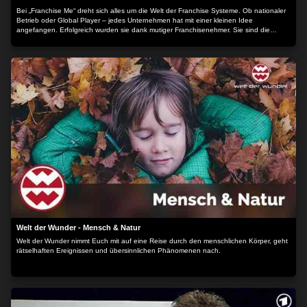
Bei „Franchise Me“ dreht sich alles um die Welt der Franchise Systeme. Ob nationaler
Betrieb oder Global Player – jedes Unternehmen hat mit einer kleinen Idee
angefangen. Erfolgreich wurden sie dank mutiger Franchisenehmer. Sie sind die
Gesichter hinter bekannten Marken und führen als mittelständische Unternehmer ihre
eigene Firma. Blicken Sie mit uns hinter die Kulissen der Franchise Branche. Lernen
Sie die Visionen der Gründer kennen. Erfahren Sie mehr über die Chancen der
Franchise-Konzepte und erleben Sie, wie sich Franchisenehmer den großen Traum
von der Selbstständigkeit erfüllt haben.
Welt der Wunder - Mensch & Natur
Welt der Wunder nimmt Euch mit auf eine Reise durch den menschlichen Körper, geht
rätselhaften Ereignissen und übersinnlichen Phänomenen nach.