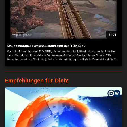
Ihre Einwilligung widerrufen, indem Sie zu dieser Website
zurückkehren und unten auf der Webseite auf die Schaltfläche
"Datenschutz" klicken.
11:04
Staudammbruch: Welche Schuld trifft den TÜV Süd?
Vor acht Jahren hat der TÜV SÜD, ein internationaler Milliardenkonzern, in Brasilien
einen Staudamm für stabil erklärt - wenige Monate später brach der Damm. 270
Menschen starben. Doch die juristische Aufarbeitung des Falls in Deutschland läuft
sehr schleppend, zeigen Recherchen von NDR, WDR und "Süddeutscher Zeitung".
Die Vorwürfe drohen zu verjähren.
Empfehlungen für Dich: