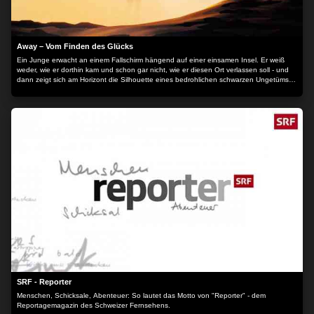
Away – Vom Finden des Glücks
Ein Junge erwacht an einem Fallschirm hängend auf einer einsamen Insel. Er weiß
weder, wie er dorthin kam und schon gar nicht, wie er diesen Ort verlassen soll - und
dann zeigt sich am Horizont die Silhouette eines bedrohlichen schwarzen Ungetüms,
das langsam, aber unaufhaltsam immer näherkommt. Auf der Flucht vor dem
gigantischen Schatten findet sich ein Motorrad und eine Tasche mit nützlichem
Zubehör und schon bald gesellt sich ein kleiner gelber Vogel zu dem ratlosen Jungen.
Damit beginnt eine traumartige Reise epischen Ausmaßes auf zwei Rädern quer durch
die Insel, über spiegelnde Seen, blühende Felder, schroffe Berge und endlose
Brücken, immer auf der Suche nach dem einzigen Ort, der wieder nach Hause führen
könnte. Doch der stumme Gigant hinter ihnen gibt nicht auf. Er kommt näher und
näher... Der Inhalt wird bereitgestellt von: Spotfilm Networx GmbH Goerzallee 299
14167 Berlin
SRF - Reporter
Menschen, Schicksale, Abenteuer: So lautet das Motto von "Reporter" - dem
Reportagemagazin des Schweizer Fernsehens.