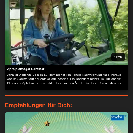
11:26
Apfelplantage: Sommer
Jana ist wieder zu Besuch auf dem Biohof von Familie Nachtwey und findet heraus,
was im Sommer auf der Apfelanlage passiert. Erst nachdem Bienen im Frühjahr die
Blüten der Apfelbäume bestäubt haben, können Äpfel entstehen. Und um diese zu
schützen sind im Sommer verschiedene Maßnahmen nötig: Eine Ausdünnmaschine
sorgt dafür, dass ein Baum nicht zu viele Äpfel versorgen muss und viele tierische
Helfer schützen die Bäume vor Schädlingen …
Empfehlungen für Dich: