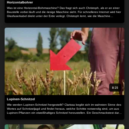
Horizontalbohrer
Was ist eine Horizontal-Bohrmaschine? Das fragt sich auch Christoph, als er an einer
Baustelle vorbei läuft und die riesige Maschine sieht. Für schnelleres Internet wird hier
Glasfaserkabel direkt unter der Erde verlegt. Christoph lernt, wie die Maschine
aufgebaut ist und wie der Bohrer mittels Sender gesteuert werden kann. Zurück im
Garten versucht Christoph schließlich seinen Gartenschlauch mit einem
selbstgebauten Horizontalbohrer unterirdisch zu verlegen…
8:25
Lupinen-Schnitzel
Wie werden Lupinen-Schnitzel hergestellt? Clarissa begibt sich im wahrsten Sinne des
Wortes auf Schnitzeljagd und findet heraus, welche Schritte notwendig sind, um aus
Lupinen-Pflanzen ein eiweißhaltiges Schnitzel herzustellen. Ein Geschmackstest darf
am Ende natürlich nicht fehlen.