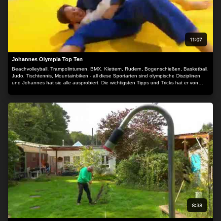
11:07
Johannes Olympia Top Ten
Beachvolleyball, Trampolinturnen, BMX, Klettern, Rudern, Bogenschießen, Basketball,
Judo, Tischtennis, Mountainbiken - all diese Sportarten sind olympische Disziplinen
und Johannes hat sie alle ausprobiert. Die wichtigsten Tipps und Tricks hat er von
Kindern bekommen, die sich in der jeweiligen Sportart richtig gut auskennen. In
diesem Jahr gibt es übrigens eine neue olympische Sportart: Breakdance! Ob
Johannes es wohl bis zum "freeze" schafft?
8:38