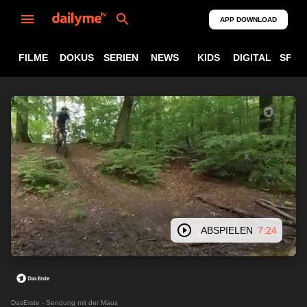
APP DOWNLOAD
FILME
DOKUS
SERIEN
NEWS
KIDS
DIGITAL
SPOR
ABSPIELEN
7:24
DasErste - Sendung mit der Maus